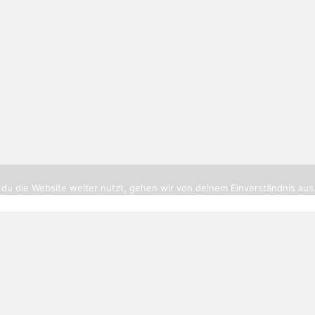
tikerbottrop.de
|
Impressum
|
Datenschutz
|
Cookies
|
Routenpl
du die Website weiter nutzt, gehen wir von deinem Einverständnis aus