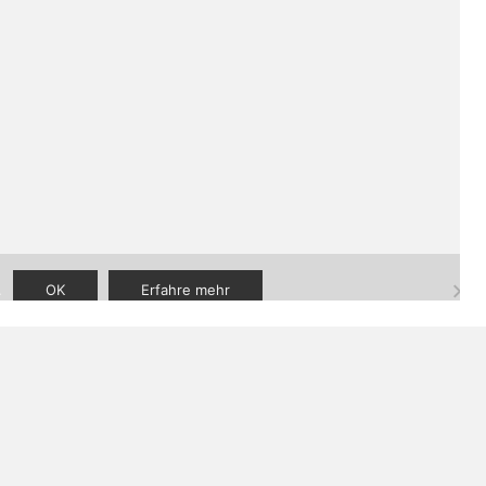
aner
|
FAQ
|
Kontakt
.
OK
Erfahre mehr