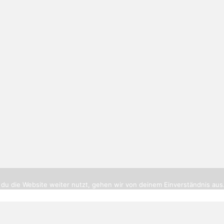
tikerbottrop.de
|
Impressum
|
Datenschutz
|
Cookies
|
Routenpl
du die Website weiter nutzt, gehen wir von deinem Einverständnis aus