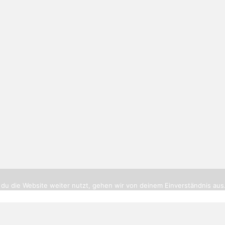
tikerbottrop.de
|
Impressum
|
Datenschutz
|
Cookies
|
Routenpl
du die Website weiter nutzt, gehen wir von deinem Einverständnis aus