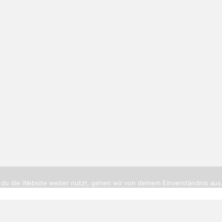
tikerbottrop.de
|
Impressum
|
Datenschutz
|
Cookies
|
Routenpl
du die Website weiter nutzt, gehen wir von deinem Einverständnis aus