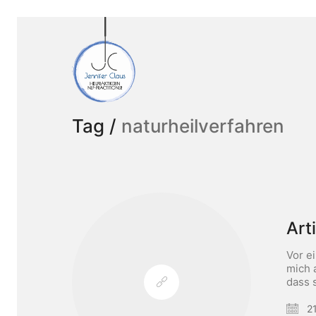
Tag /
naturheilverfahren
Art
Vor e
mich 
dass 
21